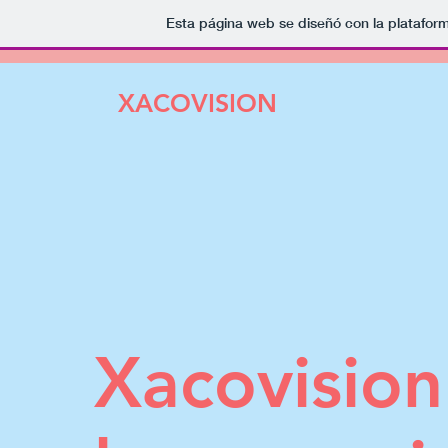
Esta página web se diseñó con la platafor
XACOVISION
Xacovision