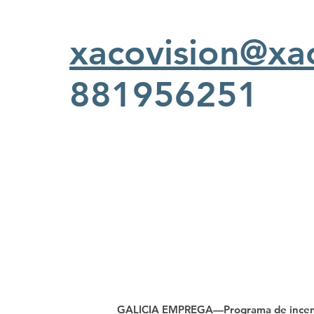
xacovision@xa
881956251
GALICIA EMPREGA—Programa de incentiv